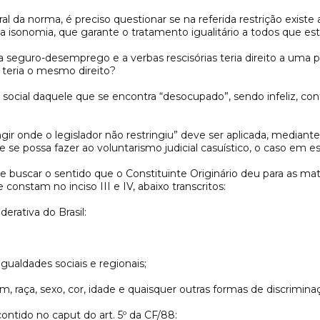
ral da norma, é preciso questionar se na referida restrição exi
da isonomia, que garante o tratamento igualitário a todos que es
 seguro-desemprego e a verbas rescisórias teria direito a uma p
teria o mesmo direito?
o social daquele que se encontra “desocupado”, sendo infeliz, c
 onde o legislador não restringiu” deve ser aplicada, mediante p
ue se possa fazer ao voluntarismo judicial casuístico, o caso em
re buscar o sentido que o Constituinte Originário deu para as ma
constam no inciso III e IV, abaixo transcritos:
erativa do Brasil:
igualdades sociais e regionais;
 raça, sexo, cor, idade e quaisquer outras formas de discrimina
tido no caput do art. 5º da CF/88: