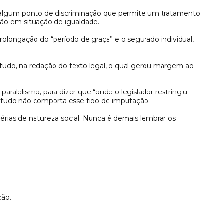
ste algum ponto de discriminação que permite um tratamento
tão em situação de igualdade.
rolongação do “período de graça” e o segurado individual,
ontudo, na redação do texto legal, o qual gerou margem ao
aralelismo, para dizer que “onde o legislador restringiu
 estudo não comporta esse tipo de imputação.
térias de natureza social. Nunca é demais lembrar os
ção.