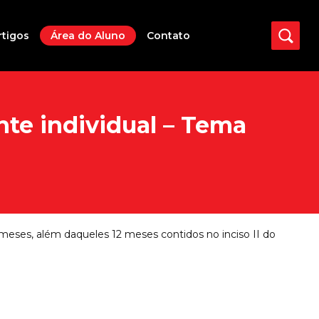
rtigos
Área do Aluno
Contato
nte individual – Tema
e meses, além daqueles 12 meses contidos no inciso II do