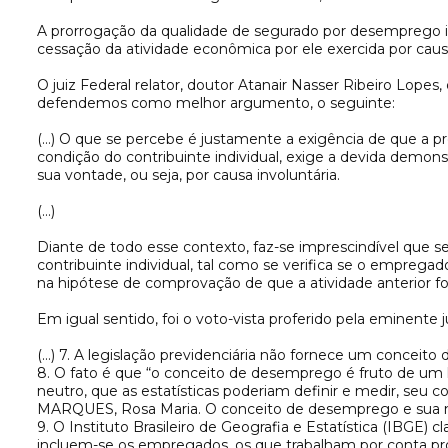
A prorrogação da qualidade de segurado por desemprego inv
cessação da atividade econômica por ele exercida por causa 
O juiz Federal relator, doutor Atanair Nasser Ribeiro Lope
defendemos como melhor argumento, o seguinte:
(…) O que se percebe é justamente a exigência de que a 
condição do contribuinte individual, exige a devida demon
sua vontade, ou seja, por causa involuntária.
(…)
Diante de todo esse contexto, faz-se imprescindível que s
contribuinte individual, tal como se verifica se o empregad
na hipótese de comprovação de que a atividade anterior foi 
Em igual sentido, foi o voto-vista proferido pela eminente 
(…) 7. A legislação previdenciária não fornece um conceito d
8. O fato é que “o conceito de desemprego é fruto de u
neutro, que as estatísticas poderiam definir e medir, se
MARQUES, Rosa Maria. O conceito de desemprego e sua mediç
9. O Instituto Brasileiro de Geografia e Estatística (IBG
incluem-se os empregados, os que trabalham por conta pr