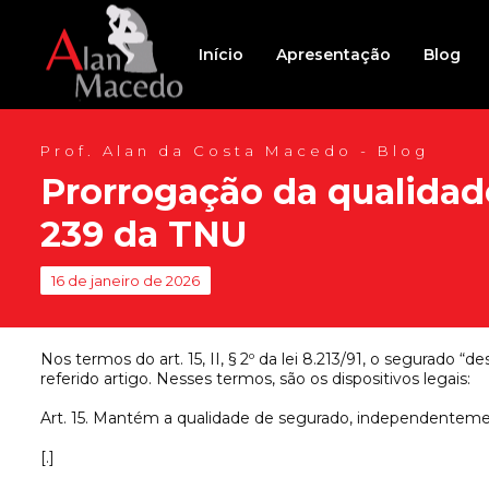
Início
Apresentação
Blog
Prof. Alan da Costa Macedo - Blog
Prorrogação da qualidad
239 da TNU
16 de janeiro de 2026
Nos termos do art. 15, II, § 2º da lei 8.213/91, o segurad
referido artigo. Nesses termos, são os dispositivos legais:
Art. 15. Mantém a qualidade de segurado, independenteme
[.]