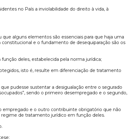
dentes no País a inviolabilidade do direito à vida, à
nou que alguns elementos são essenciais para que haja uma
ma constitucional e o fundamento de desequiparação são os
m função deles, estabelecida pela norma jurídica;
otegidos, isto é, resulte em diferenciação de tratamento
el que pudesse sustentar a desigualação entre o segurado
esocupados”, sendo o primeiro desempregado e o segundo,
rio empregado e o outro contribuinte obrigatório que não
 regime de tratamento jurídico em função deles.
o.
tese: