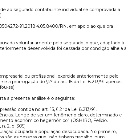
nde ao segurado contribuinte individual se comprovada a
)
LEF 0504272-91.2018.4.05.8400/RN, em apoio ao que ora
ausada voluntariamente pelo segurado, o que, adaptado à
teriormente desenvolvida foi cessada por condição alheia à
mpresarial ou profissional, exercida anteriormente pelo
-se a prorrogação do §2º do art. 15 da Lei 8.213/91 apenas
fou-se)
rta à presente análise é o seguinte:
essão contida no art. 15, § 2º da Lei 8.213/91.
ências. Longe de ser um fenômeno claro, determinado e
ensamento econômico hegemônico” (OSHIRO, Felício.
. 2, p. 305).
população ocupada e população desocupada. No primeiro,
s são as pessoas que “não tinham trabalho, num