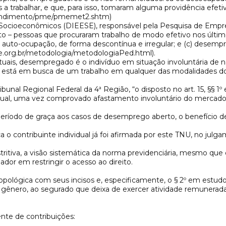
 trabalhar, e que, para isso, tomaram alguma providência efetiva
oerendimento/pme/pmemet2.shtm)
os Socioeconômicos (DIEESE), responsável pela Pesquisa de Em
to – pessoas que procuraram trabalho de modo efetivo nos último
e auto-ocupação, de forma descontínua e irregular; e (c) desem
e.org.br/metodologia/metodologiaPed.html).
s atuais, desempregado é o indivíduo em situação involuntária d
está em busca de um trabalho em qualquer das modalidades do ar
ibunal Regional Federal da 4ª Região, “o disposto no art. 15, §§ 1º
vidual, uma vez comprovado afastamento involuntário do mercado
do período de graça aos casos de desemprego aberto, o benefíc
a o contribuinte individual já foi afirmada por este TNU, no ju
tiva, a visão sistemática da norma previdenciária, mesmo que o “s
dor em restringir o acesso ao direito.
topológica com seus incisos e, especificamente, o § 2º em estudo,
, em gênero, ao segurado que deixa de exercer atividade remunerada
nte de contribuições: