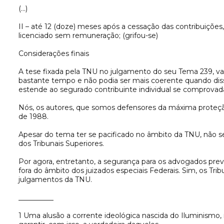
(…)
II – até 12 (doze) meses após a cessação das contribuições
licenciado sem remuneração; (grifou-se)
Considerações finais
A tese fixada pela TNU no julgamento do seu Tema 239, vai 
bastante tempo e não podia ser mais coerente quando disse
estende ao segurado contribuinte individual se comprovada 
Nós, os autores, que somos defensores da máxima proteção 
de 1988.
Apesar do tema ter se pacificado no âmbito da TNU, não s
dos Tribunais Superiores.
Por agora, entretanto, a segurança para os advogados pre
fora do âmbito dos juizados especiais Federais. Sim, os 
julgamentos da TNU.
__________
1 Uma alusão a corrente ideológica nascida do Iluminismo,