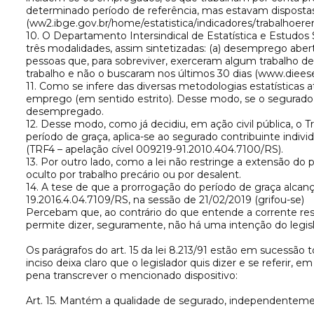
determinado período de referência, mas estavam dispostas a
(ww2.ibge.gov.br/home/estatistica/indicadores/trabalh
10. O Departamento Intersindical de Estatística e Estud
três modalidades, assim sintetizadas: (a) desemprego aber
pessoas que, para sobreviver, exerceram algum trabalho d
trabalho e não o buscaram nos últimos 30 dias (www.diees
11. Como se infere das diversas metodologias estatística
emprego (em sentido estrito). Desse modo, se o segurado 
desempregado.
12. Desse modo, como já decidiu, em ação civil pública, o Tr
período de graça, aplica-se ao segurado contribuinte indi
(TRF4 – apelação cível 009219-91.2010.404.7100/RS).
13. Por outro lado, como a lei não restringe a extensão 
oculto por trabalho precário ou por desalent.
14. A tese de que a prorrogação do período de graça alcanç
19.2016.4.04.7109/RS, na sessão de 21/02/2019 (grifou-se)
Percebam que, ao contrário do que entende a corrente restri
permite dizer, seguramente, não há uma intenção do legisla
Os parágrafos do art. 15 da lei 8.213/91 estão em sucessão 
inciso deixa claro que o legislador quis dizer e se referir
pena transcrever o mencionado dispositivo:
Art. 15. Mantém a qualidade de segurado, independenteme