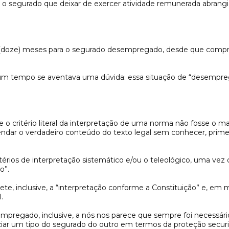
, o segurado que deixar de exercer atividade remunerada abrangi
e 12 (doze) meses para o segurado desempregado, desde que compr
algum tempo se aventava uma dúvida: essa situação de “desempreg
e o critério literal da interpretação de uma norma não fosse o mai
endar o verdadeiro conteúdo do texto legal sem conhecer, primeir
érios de interpretação sistemático e/ou o teleológico, uma vez qu
o”.
ete, inclusive, a “interpretação conforme a Constituição” e, em m
.
empregado, inclusive, a nós nos parece que sempre foi necessári
enciar um tipo do segurado do outro em termos da proteção securit