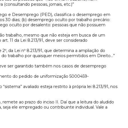
 (consultando pessoas, jornais, etc.)”
prego e Desemprego (PED), classifica o desemprego em
s 30 dias; (b) desemprego oculto por trabalho precário:
prego oculto por desalento: pessoas que não possuem
e não trabalho, mesmo que não esteja em busca de um
t. 11 da Lei 8.213/91, deve ser considerado
 e 2º, da Lei nº 8.213/91, que determina a ampliação do
 do trabalho por quaisquer meios permitidos em Direito…”
io deve ser garantido também nos casos de desemprego
lgamento do pedido de uniformização 5000459-
istema” avaliado esteja restrito à própria lei 8.213/91, nos
 remete ao prazo do inciso II. Daí que a leitura do aludido
, seja ele empregado ou contribuinte individual. Vale a