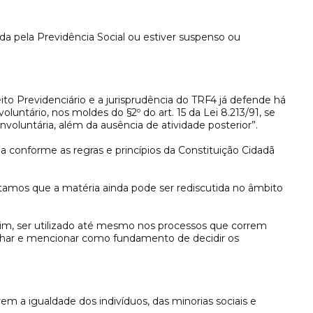
da pela Previdência Social ou estiver suspenso ou
to Previdenciário e a jurisprudência do TRF4 já defende há
ntário, nos moldes do §2º do art. 15 da Lei 8.213/91, se
voluntária, além da ausência de atividade posterior”.
 conforme as regras e princípios da Constituição Cidadã
tamos que a matéria ainda pode ser rediscutida no âmbito
sim, ser utilizado até mesmo nos processos que correm
anhar e mencionar como fundamento de decidir os
m a igualdade dos indivíduos, das minorias sociais e