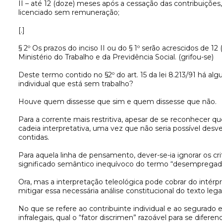
II – até 12 (doze) meses após a cessação das contribuições
licenciado sem remuneração;
[.]
§ 2º Os prazos do inciso II ou do § 1º serão acrescidos d
Ministério do Trabalho e da Previdência Social. (grifou-se)
Deste termo contido no §2º do art. 15 da lei 8.213/91 há 
individual que está sem trabalho?
Houve quem dissesse que sim e quem dissesse que não.
Para a corrente mais restritiva, apesar de se reconhecer qu
cadeia interpretativa, uma vez que não seria possível desv
contidas.
Para aquela linha de pensamento, dever-se-ia ignorar os crit
significado semântico inequívoco do termo “desempregad
Ora, mas a interpretação teleológica pode cobrar do intérpr
mitigar essa necessária análise constitucional do texto legal
No que se refere ao contribuinte individual e ao segurado 
infralegais, qual o “fator discrimen” razoável para se difer