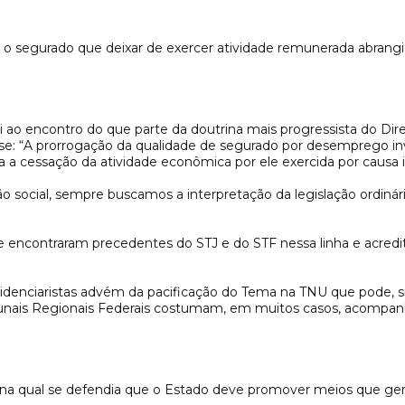
, o segurado que deixar de exercer atividade remunerada abrangi
ao encontro do que parte da doutrina mais progressista do Direi
: “A prorrogação da qualidade de segurado por desemprego involu
a cessação da atividade econômica por ele exercida por causa in
social, sempre buscamos a interpretação da legislação ordinária
e encontraram precedentes do STJ e do STF nessa linha e acredi
videnciaristas advém da pacificação do Tema na TNU que pode, 
Tribunais Regionais Federais costumam, em muitos casos, acomp
 na qual se defendia que o Estado deve promover meios que gere