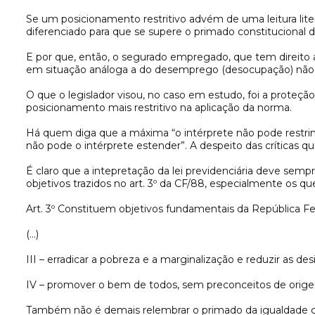
Se um posicionamento restritivo advém de uma leitura lite
diferenciado para que se supere o primado constitucional 
E por que, então, o segurado empregado, que tem direito a
em situação análoga a do desemprego (desocupação) não 
O que o legislador visou, no caso em estudo, foi a proteçã
posicionamento mais restritivo na aplicação da norma.
Há quem diga que a máxima “o intérprete não pode restringir
não pode o intérprete estender”. A despeito das críticas q
É claro que a intepretação da lei previdenciária deve semp
objetivos trazidos no art. 3º da CF/88, especialmente os que 
Art. 3º Constituem objetivos fundamentais da República Fed
(…)
III – erradicar a pobreza e a marginalização e reduzir as des
IV – promover o bem de todos, sem preconceitos de origem,
Também não é demais relembrar o primado da igualdade con