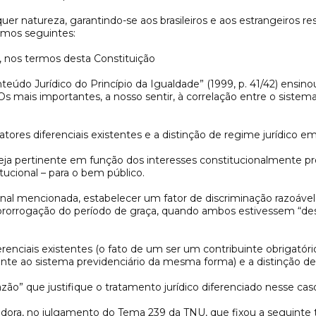
quer natureza, garantindo-se aos brasileiros e aos estrangeiros resi
ermos seguintes:
, nos termos desta Constituição
teúdo Jurídico do Princípio da Igualdade” (1999, p. 41/42) ensi
Os mais importantes, a nosso sentir, à correlação entre o siste
atores diferenciais existentes e a distinção de regime jurídico e
o seja pertinente em função dos interesses constitucionalmente pr
tucional – para o bem público.
cional mencionada, estabelecer um fator de discriminação razoáv
 prorrogação do período de graça, quando ambos estivessem “d
ferenciais existentes (o fato de um ser um contribuinte obrigató
te ao sistema previdenciário da mesma forma) e a distinção de
zão” que justifique o tratamento jurídico diferenciado nesse cas
edora, no julgamento do Tema 239 da TNU, que fixou a seguinte 