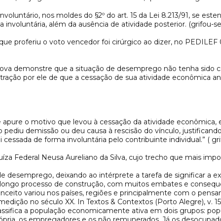
oluntário, nos moldes do §2º do art. 15 da Lei 8.213/91, se este
involuntária, além da ausência de atividade posterior. (grifou-se
s, que proferiu o voto vencedor foi cirúrgico ao dizer, no PEDI
prova demonstre que a situação de desemprego não tenha sido c
stração por ele de que a cessação de sua atividade econômica an
e apure o motivo que levou à cessação da atividade econômica, e
o pediu demissão ou deu causa à rescisão do vínculo, justificando
cessada de forma involuntária pelo contribuinte individual.” ( gri
juíza Federal Neusa Aureliano da Silva, cujo trecho que mais impo
e desemprego, deixando ao intérprete a tarefa de significar a expr
m longo processo de construção, com muitos embates e consequ
u conceito variou nos países, regiões e principalmente com o p
ão no século XX. In Textos & Contextos (Porto Alegre), v. 15, n
E) classifica a população economicamente ativa em dois grupos: 
ópria, os empregadores e os não remunerados. Já os desocupado