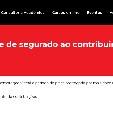
Consultoria Acadêmica
Cursos on-line
Eventos
A
e de segurado ao contribui
o “desempregado” terá o período de praça prorrogado por mais doz
nte de contribuições: