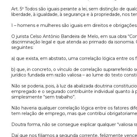
Art. 5º Todos são iguais perante a lei, sem distinção de qual
liberdade, à igualdade, à segurança e à propriedade, nos t
I – homens e mulheres são iguais em direitos e obrigações
O jurista Celso Antônio Bandeira de Melo, em sua obra “Con
discriminação legal e que atenda ao primado da isonomia. 
seguintes:
a) que exista, em abstrato, uma correlação lógica entre os f
b) que, in concreto, o vínculo de correlação suprarreferid
jurídico fundada em razão valiosa – ao lume do texto consti
Não se poderia, pois, à luz da abalizada doutrina constitu
empregado e o segurado contribuinte individual quanto à
simplesmente “sem trabalho”.
Não haveria qualquer correlação lógica entre os fatores di
tem relação de emprego, mas que contribui obrigatoriamen
Doutra forma, não se consegue explicar qualquer “valiosa ra
Daí que nos filiamos a segunda corrente, felizmente venc