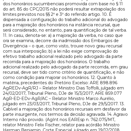
dos honorários sucumbenciais promovida com base no § 11
do art. 85 do CPC/2015 não poderá resultar extrapolação dos
limites previstos nos §§ 2º e 3º do referido artigo. 10. É
dispensada a configuração do trabalho adicional do advogado
para a majoração dos honorários na instância recursal, que
será considerado, no entanto, para quantificação de tal verba.
11. In casu, denota-se: a) a majoração da verba, no caso que
ora se examina, decorre da inadmissão dos Embargos de
Divergência – o que, como visto, trouxe novo grau recursal
com sua interposição; b) a lei não exige comprovação do
efetivo trabalho adicional realizado pelo advogado da parte
recorrida para a majoração dos honorários. O trabalho
adicional realizado pelo advogado da parte recorrida, em grau
recursal, deve ser tido como critério de quantificação, e não
como condição para majorar os honorários. 12. Quanto à
matéria, precedentes do Pretório Excelso: ARE 898.896
AgREDv-AgR/RJ – Relator Ministro Dias Toffolli, julgado em
24/02/2017, Tribunal Pleno, DJe de 15/3/2017; ARE 859.077
AgR-ED-EDv-AgR/AC – Relator Ministro Marco Aurélio,
julgado em 23/03/2017, Tribunal Pleno, DJe de 29/5/2017. 13.
Cabível a majoração dos honorários recursais em desfavor da
parte insurgente, nos termos da decisão agravada. 14. Agravo
Interno não provido. (AgInt nos EAREsp n. 762.075/MT,
relator Ministro Felix Fischer, relator para acórdão Ministro
Herman Benjamin, Corte Especial, julgado em 19/12/2018,