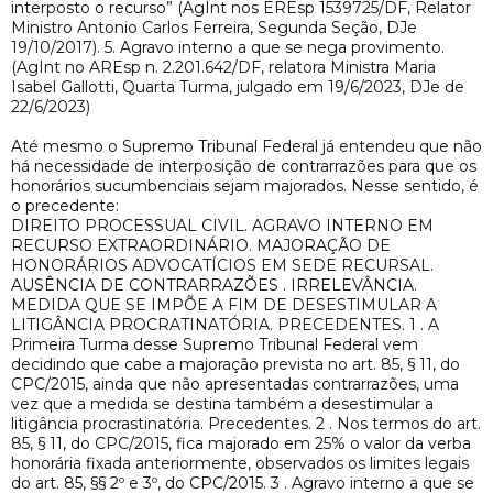
interposto o recurso” (AgInt nos EREsp 1539725/DF, Relator
Ministro Antonio Carlos Ferreira, Segunda Seção, DJe
19/10/2017). 5. Agravo interno a que se nega provimento.
(AgInt no AREsp n. 2.201.642/DF, relatora Ministra Maria
Isabel Gallotti, Quarta Turma, julgado em 19/6/2023, DJe de
22/6/2023)
Até mesmo o Supremo Tribunal Federal já entendeu que não
há necessidade de interposição de contrarrazões para que os
honorários sucumbenciais sejam majorados. Nesse sentido, é
o precedente:
DIREITO PROCESSUAL CIVIL. AGRAVO INTERNO EM
RECURSO EXTRAORDINÁRIO. MAJORAÇÃO DE
HONORÁRIOS ADVOCATÍCIOS EM SEDE RECURSAL.
AUSÊNCIA DE CONTRARRAZÕES . IRRELEVÂNCIA.
MEDIDA QUE SE IMPÕE A FIM DE DESESTIMULAR A
LITIGÂNCIA PROCRATINATÓRIA. PRECEDENTES. 1 . A
Primeira Turma desse Supremo Tribunal Federal vem
decidindo que cabe a majoração prevista no art. 85, § 11, do
CPC/2015, ainda que não apresentadas contrarrazões, uma
vez que a medida se destina também a desestimular a
litigância procrastinatória. Precedentes. 2 . Nos termos do art.
85, § 11, do CPC/2015, fica majorado em 25% o valor da verba
honorária fixada anteriormente, observados os limites legais
do art. 85, §§ 2º e 3º, do CPC/2015. 3 . Agravo interno a que se