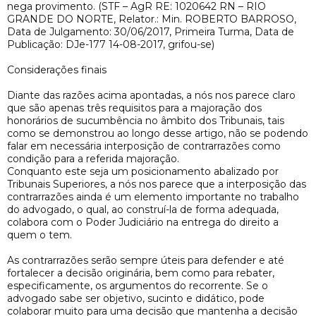
nega provimento. (STF – AgR RE: 1020642 RN – RIO
GRANDE DO NORTE, Relator.: Min. ROBERTO BARROSO,
Data de Julgamento: 30/06/2017, Primeira Turma, Data de
Publicação: DJe-177 14-08-2017, grifou-se)
Considerações finais
Diante das razões acima apontadas, a nós nos parece claro
que são apenas três requisitos para a majoração dos
honorários de sucumbência no âmbito dos Tribunais, tais
como se demonstrou ao longo desse artigo, não se podendo
falar em necessária interposição de contrarrazões como
condição para a referida majoração.
Conquanto este seja um posicionamento abalizado por
Tribunais Superiores, a nós nos parece que a interposição das
contrarrazões ainda é um elemento importante no trabalho
do advogado, o qual, ao construí-la de forma adequada,
colabora com o Poder Judiciário na entrega do direito a
quem o tem.
As contrarrazões serão sempre úteis para defender e até
fortalecer a decisão originária, bem como para rebater,
especificamente, os argumentos do recorrente. Se o
advogado sabe ser objetivo, sucinto e didático, pode
colaborar muito para uma decisão que mantenha a decisão