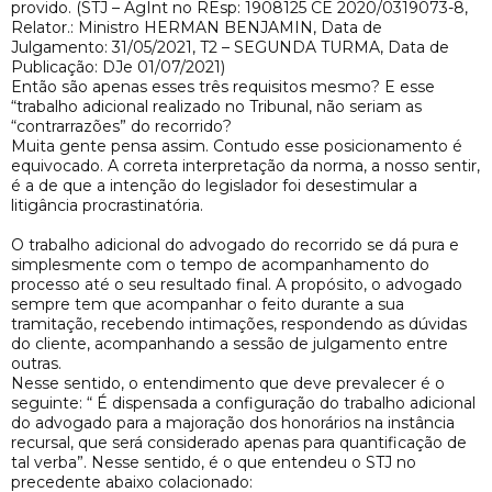
provido. (STJ – AgInt no REsp: 1908125 CE 2020/0319073-8,
Relator.: Ministro HERMAN BENJAMIN, Data de
Julgamento: 31/05/2021, T2 – SEGUNDA TURMA, Data de
Publicação: DJe 01/07/2021)
Então são apenas esses três requisitos mesmo? E esse
“trabalho adicional realizado no Tribunal, não seriam as
“contrarrazões” do recorrido?
Muita gente pensa assim. Contudo esse posicionamento é
equivocado. A correta interpretação da norma, a nosso sentir,
é a de que a intenção do legislador foi desestimular a
litigância procrastinatória.
O trabalho adicional do advogado do recorrido se dá pura e
simplesmente com o tempo de acompanhamento do
processo até o seu resultado final. A propósito, o advogado
sempre tem que acompanhar o feito durante a sua
tramitação, recebendo intimações, respondendo as dúvidas
do cliente, acompanhando a sessão de julgamento entre
outras.
Nesse sentido, o entendimento que deve prevalecer é o
seguinte: “ É dispensada a configuração do trabalho adicional
do advogado para a majoração dos honorários na instância
recursal, que será considerado apenas para quantificação de
tal verba”. Nesse sentido, é o que entendeu o STJ no
precedente abaixo colacionado: