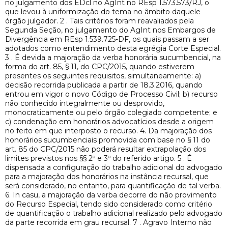
no julgamento dos EDcl no AgInt no REsp 1.573.573/RJ, o
que levou à uniformização do tema no âmbito daquele
órgão julgador. 2 . Tais critérios foram reavaliados pela
Segunda Seção, no julgamento do AgInt nos Embargos de
Divergência em REsp 1.539.725-DF, os quais passam a ser
adotados como entendimento desta egrégia Corte Especial.
3 . É devida a majoração da verba honorária sucumbencial, na
forma do art. 85, § 11, do CPC/2015, quando estiverem
presentes os seguintes requisitos, simultaneamente: a)
decisão recorrida publicada a partir de 18.3.2016, quando
entrou em vigor o novo Código de Processo Civil; b) recurso
não conhecido integralmente ou desprovido,
monocraticamente ou pelo órgão colegiado competente; e
c) condenação em honorários advocatícios desde a origem
no feito em que interposto o recurso. 4. Da majoração dos
honorários sucumbenciais promovida com base no § 11 do
art. 85 do CPC/2015 não poderá resultar extrapolação dos
limites previstos nos §§ 2º e 3º do referido artigo. 5 . É
dispensada a configuração do trabalho adicional do advogado
para a majoração dos honorários na instância recursal, que
será considerado, no entanto, para quantificação de tal verba.
6. In casu, a majoração da verba decorre do não provimento
do Recurso Especial, tendo sido considerado como critério
de quantificação o trabalho adicional realizado pelo advogado
da parte recorrida em grau recursal. 7 . Agravo Interno não