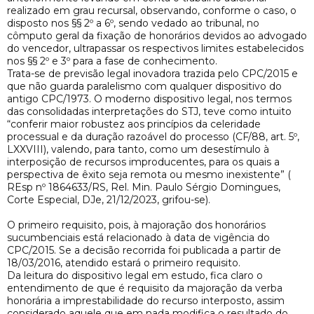
realizado em grau recursal, observando, conforme o caso, o
disposto nos §§ 2º a 6º, sendo vedado ao tribunal, no
cômputo geral da fixação de honorários devidos ao advogado
do vencedor, ultrapassar os respectivos limites estabelecidos
nos §§ 2º e 3º para a fase de conhecimento.
Trata-se de previsão legal inovadora trazida pelo CPC/2015 e
que não guarda paralelismo com qualquer dispositivo do
antigo CPC/1973. O moderno dispositivo legal, nos termos
das consolidadas interpretações do STJ, teve como intuito
“conferir maior robustez aos princípios da celeridade
processual e da duração razoável do processo (CF/88, art. 5º,
LXXVIII), valendo, para tanto, como um desestímulo à
interposição de recursos improducentes, para os quais a
perspectiva de êxito seja remota ou mesmo inexistente” (
REsp nº 1864633/RS, Rel. Min. Paulo Sérgio Domingues,
Corte Especial, DJe, 21/12/2023, grifou-se).
O primeiro requisito, pois, à majoração dos honorários
sucumbenciais está relacionado à data de vigência do
CPC/2015. Se a decisão recorrida foi publicada a partir de
18/03/2016, atendido estará o primeiro requisito.
Da leitura do dispositivo legal em estudo, fica claro o
entendimento de que é requisito da majoração da verba
honorária a imprestabilidade do recurso interposto, assim
considerado aquele que em nada modifica o resultado do