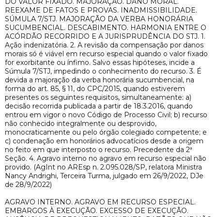
DO VALOR FIXADO. MAJORAÇÃO. DANO MORAL.
REEXAME DE FATOS E PROVAS. INADMISSIBILIDADE.
SÚMULA 7/STJ. MAJORAÇÃO DA VERBA HONORÁRIA
SUCUMBENCIAL. DESCABIMENTO. HARMONIA ENTRE O
ACÓRDÃO RECORRIDO E A JURISPRUDÊNCIA DO STJ. 1.
Ação indenizatória. 2. A revisão da compensação por danos
morais só é viável em recurso especial quando o valor fixado
for exorbitante ou ínfimo. Salvo essas hipóteses, incide a
Súmula 7/STJ, impedindo o conhecimento do recurso. 3. É
devida a majoração da verba honorária sucumbencial, na
forma do art. 85, § 11, do CPC/2015, quando estiverem
presentes os seguintes requisitos, simultaneamente: a)
decisão recorrida publicada a partir de 18.3.2016, quando
entrou em vigor o novo Código de Processo Civil; b) recurso
não conhecido integralmente ou desprovido,
monocraticamente ou pelo órgão colegiado competente; e
c) condenação em honorários advocatícios desde a origem
no feito em que interposto o recurso. Precedente da 2ª
Seção. 4. Agravo interno no agravo em recurso especial não
provido. (AgInt no AREsp n. 2.095.028/SP, relatora Ministra
Nancy Andrighi, Terceira Turma, julgado em 26/9/2022, DJe
de 28/9/2022)
AGRAVO INTERNO. AGRAVO EM RECURSO ESPECIAL.
EMBARGOS À EXECUÇÃO. EXCESSO DE EXECUÇÃO.