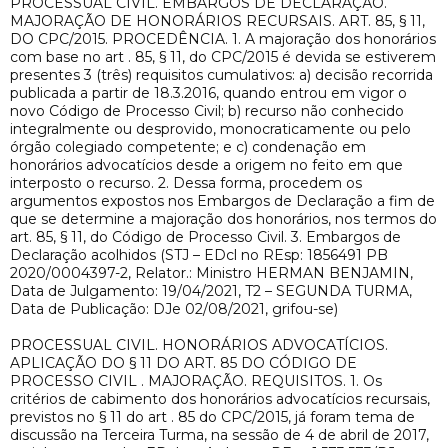
PROCESSUAL CIVIL. EMBARGOS DE DECLARAÇÃO.
MAJORAÇÃO DE HONORÁRIOS RECURSAIS. ART. 85, § 11,
DO CPC/2015. PROCEDÊNCIA. 1. A majoração dos honorários
com base no art . 85, § 11, do CPC/2015 é devida se estiverem
presentes 3 (três) requisitos cumulativos: a) decisão recorrida
publicada a partir de 18.3.2016, quando entrou em vigor o
novo Código de Processo Civil; b) recurso não conhecido
integralmente ou desprovido, monocraticamente ou pelo
órgão colegiado competente; e c) condenação em
honorários advocatícios desde a origem no feito em que
interposto o recurso. 2. Dessa forma, procedem os
argumentos expostos nos Embargos de Declaração a fim de
que se determine a majoração dos honorários, nos termos do
art. 85, § 11, do Código de Processo Civil. 3. Embargos de
Declaração acolhidos (STJ – EDcl no REsp: 1856491 PB
2020/0004397-2, Relator.: Ministro HERMAN BENJAMIN,
Data de Julgamento: 19/04/2021, T2 – SEGUNDA TURMA,
Data de Publicação: DJe 02/08/2021, grifou-se)
PROCESSUAL CIVIL. HONORÁRIOS ADVOCATÍCIOS.
APLICAÇÃO DO § 11 DO ART. 85 DO CÓDIGO DE
PROCESSO CIVIL . MAJORAÇÃO. REQUISITOS. 1. Os
critérios de cabimento dos honorários advocatícios recursais,
previstos no § 11 do art . 85 do CPC/2015, já foram tema de
discussão na Terceira Turma, na sessão de 4 de abril de 2017,