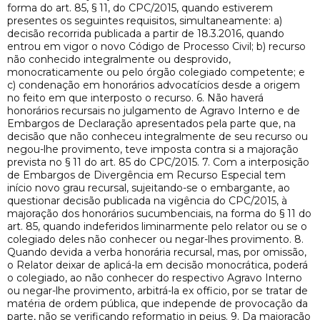
forma do art. 85, § 11, do CPC/2015, quando estiverem
presentes os seguintes requisitos, simultaneamente: a)
decisão recorrida publicada a partir de 18.3.2016, quando
entrou em vigor o novo Código de Processo Civil; b) recurso
não conhecido integralmente ou desprovido,
monocraticamente ou pelo órgão colegiado competente; e
c) condenação em honorários advocatícios desde a origem
no feito em que interposto o recurso. 6. Não haverá
honorários recursais no julgamento de Agravo Interno e de
Embargos de Declaração apresentados pela parte que, na
decisão que não conheceu integralmente de seu recurso ou
negou-lhe provimento, teve imposta contra si a majoração
prevista no § 11 do art. 85 do CPC/2015. 7. Com a interposição
de Embargos de Divergência em Recurso Especial tem
início novo grau recursal, sujeitando-se o embargante, ao
questionar decisão publicada na vigência do CPC/2015, à
majoração dos honorários sucumbenciais, na forma do § 11 do
art. 85, quando indeferidos liminarmente pelo relator ou se o
colegiado deles não conhecer ou negar-lhes provimento. 8.
Quando devida a verba honorária recursal, mas, por omissão,
o Relator deixar de aplicá-la em decisão monocrática, poderá
o colegiado, ao não conhecer do respectivo Agravo Interno
ou negar-lhe provimento, arbitrá-la ex officio, por se tratar de
matéria de ordem pública, que independe de provocação da
parte, não se verificando reformatio in pejus. 9. Da majoração