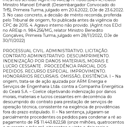
Ministro Manoel Erhardt (Desembargador Convocado do
Trf5), Primeira Turma, julgado em 20.6.2022, DJe de 23.6.2022.
3. No caso concreto, a decisão de mérito recorrida, proferida
pelo Tribunal de origem, foi publicada antes da vigência do
CPC de 2015. 4. Agravo interno não provido. (AgInt nos EDcl
no AREsp n. 984.256/MG, relator Ministro Benedito
Gonçalves, Primeira Turma, julgado em 28/11/2022, DJe de
30/11/2022)
PROCESSUAL CIVIL. ADMINISTRATIVO. LICITAÇÃO.
CONTRATO ADMINISTRATIVO. DESCUMPRIMENTO.
INDENIZAÇÃO POR DANOS MATERIAIS, MORAIS E
LUCRO CESSANTE . PROCEDÊNCIA PARCIAL DOS
PEDIDOS. RECURSO ESPECIAL. IMPROVIMENTO.
HONORÁRIOS RECURSAIS. OMISSÃO, EXISTÊNCIA. I – Na
origem, trata-se de ação ajuizada por ARM Energia e
Serviços de Engenharia Ltda. contra a Companha Energética
do Ceará S.A. – Coelce objetivando indenização por danos
morais, materiais e lucros cessantes em decorrência do
descumprido do contrato para prestação de serviços de
operação técnica, consistente na exigência de providências
fora do prazo estipulado. II – Na sentença, julgaram-se
parcialmente procedentes os pedidos para condenar a ré ao
pagamento de R$ 11.443.822,58 (onze milhões, quatrocentos