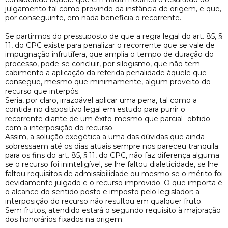
julgamento tal como provindo da instância de origem, e que,
por conseguinte, em nada beneficia o recorrente.
Se partirmos do pressuposto de que a regra legal do art. 85, §
11, do CPC existe para penalizar o recorrente que se vale de
impugnação infrutífera, que amplia o tempo de duração do
processo, pode-se concluir, por silogismo, que não tem
cabimento a aplicação da referida penalidade àquele que
consegue, mesmo que minimamente, algum proveito do
recurso que interpôs.
Seria, por claro, irrazoável aplicar uma pena, tal como a
contida no dispositivo legal em estudo para punir o
recorrente diante de um êxito-mesmo que parcial- obtido
com a interposição do recurso.
Assim, a solução exegética a uma das dúvidas que ainda
sobressaem até os dias atuais sempre nos pareceu tranquila:
para os fins do art. 85, § 11, do CPC, não faz diferença alguma
se o recurso foi ininteligível, se lhe faltou dialeticidade, se lhe
faltou requisitos de admissibilidade ou mesmo se o mérito foi
devidamente julgado e o recurso improvido. O que importa é
o alcance do sentido posto e imposto pelo legislador: a
interposição do recurso não resultou em qualquer fruto.
Sem frutos, atendido estará o segundo requisito à majoração
dos honorários fixados na origem.