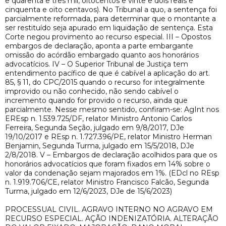
e quarenta e três mil, oitocentos e vinte e dois reais e
cinquenta e oito centavos). No Tribunal a quo, a sentença foi
parcialmente reformada, para determinar que o montante a
ser restituído seja apurado em liquidação de sentença. Esta
Corte negou provimento ao recurso especial. III – Opostos
embargos de declaração, aponta a parte embargante
omissão do acórdão embargado quanto aos honorários
advocatícios. IV – O Superior Tribunal de Justiça tem
entendimento pacífico de que é cabível a aplicação do art.
85, § 11, do CPC/2015 quando o recurso for integralmente
improvido ou não conhecido, não sendo cabível o
incremento quando for provido o recurso, ainda que
parcialmente. Nesse mesmo sentido, confiram-se: AgInt nos
EREsp n. 1.539.725/DF, relator Ministro Antonio Carlos
Ferreira, Segunda Seção, julgado em 9/8/2017, DJe
19/10/2017 e REsp n. 1.727.396/PE, relator Ministro Herman
Benjamin, Segunda Turma, julgado em 15/5/2018, DJe
2/8/2018. V – Embargos de declaração acolhidos para que os
honorários advocatícios que foram fixados em 14% sobre o
valor da condenação sejam majorados em 1%. (EDcl no REsp
n. 1.919.706/CE, relator Ministro Francisco Falcão, Segunda
Turma, julgado em 12/6/2023, DJe de 15/6/2023)
PROCESSUAL CIVIL. AGRAVO INTERNO NO AGRAVO EM
RECURSO ESPECIAL. AÇÃO INDENIZATÓRIA. ALTERAÇÃO