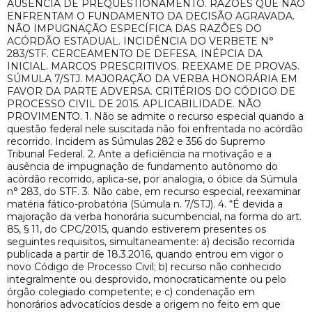
AUSÊNCIA DE PREQUESTIONAMENTO. RAZÕES QUE NÃO
ENFRENTAM O FUNDAMENTO DA DECISÃO AGRAVADA.
NÃO IMPUGNAÇÃO ESPECÍFICA DAS RAZÕES DO
ACÓRDÃO ESTADUAL. INCIDÊNCIA DO VERBETE N°
283/STF. CERCEAMENTO DE DEFESA. INÉPCIA DA
INICIAL. MARCOS PRESCRITIVOS. REEXAME DE PROVAS.
SÚMULA 7/STJ. MAJORAÇÃO DA VERBA HONORÁRIA EM
FAVOR DA PARTE ADVERSA. CRITÉRIOS DO CÓDIGO DE
PROCESSO CIVIL DE 2015. APLICABILIDADE. NÃO
PROVIMENTO. 1. Não se admite o recurso especial quando a
questão federal nele suscitada não foi enfrentada no acórdão
recorrido. Incidem as Súmulas 282 e 356 do Supremo
Tribunal Federal. 2. Ante a deficiência na motivação e a
ausência de impugnação de fundamento autônomo do
acórdão recorrido, aplica-se, por analogia, o óbice da Súmula
n° 283, do STF. 3. Não cabe, em recurso especial, reexaminar
matéria fático-probatória (Súmula n. 7/STJ). 4. “É devida a
majoração da verba honorária sucumbencial, na forma do art.
85, § 11, do CPC/2015, quando estiverem presentes os
seguintes requisitos, simultaneamente: a) decisão recorrida
publicada a partir de 18.3.2016, quando entrou em vigor o
novo Código de Processo Civil; b) recurso não conhecido
integralmente ou desprovido, monocraticamente ou pelo
órgão colegiado competente; e c) condenação em
honorários advocatícios desde a origem no feito em que