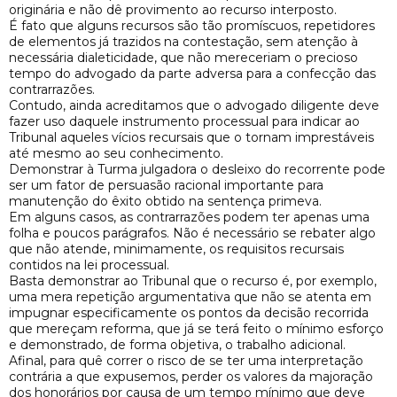
originária e não dê provimento ao recurso interposto.
É fato que alguns recursos são tão promíscuos, repetidores
de elementos já trazidos na contestação, sem atenção à
necessária dialeticidade, que não mereceriam o precioso
tempo do advogado da parte adversa para a confecção das
contrarrazões.
Contudo, ainda acreditamos que o advogado diligente deve
fazer uso daquele instrumento processual para indicar ao
Tribunal aqueles vícios recursais que o tornam imprestáveis
até mesmo ao seu conhecimento.
Demonstrar à Turma julgadora o desleixo do recorrente pode
ser um fator de persuasão racional importante para
manutenção do êxito obtido na sentença primeva.
Em alguns casos, as contrarrazões podem ter apenas uma
folha e poucos parágrafos. Não é necessário se rebater algo
que não atende, minimamente, os requisitos recursais
contidos na lei processual.
Basta demonstrar ao Tribunal que o recurso é, por exemplo,
uma mera repetição argumentativa que não se atenta em
impugnar especificamente os pontos da decisão recorrida
que mereçam reforma, que já se terá feito o mínimo esforço
e demonstrado, de forma objetiva, o trabalho adicional.
Afinal, para quê correr o risco de se ter uma interpretação
contrária a que expusemos, perder os valores da majoração
dos honorários por causa de um tempo mínimo que deve