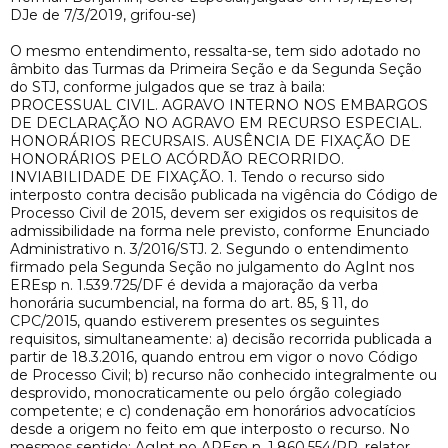
DJe de 7/3/2019, grifou-se)
O mesmo entendimento, ressalta-se, tem sido adotado no
âmbito das Turmas da Primeira Seção e da Segunda Seção
do STJ, conforme julgados que se traz à baila:
PROCESSUAL CIVIL. AGRAVO INTERNO NOS EMBARGOS
DE DECLARAÇÃO NO AGRAVO EM RECURSO ESPECIAL.
HONORÁRIOS RECURSAIS. AUSÊNCIA DE FIXAÇÃO DE
HONORÁRIOS PELO ACÓRDÃO RECORRIDO.
INVIABILIDADE DE FIXAÇÃO. 1. Tendo o recurso sido
interposto contra decisão publicada na vigência do Código de
Processo Civil de 2015, devem ser exigidos os requisitos de
admissibilidade na forma nele previsto, conforme Enunciado
Administrativo n. 3/2016/STJ. 2. Segundo o entendimento
firmado pela Segunda Seção no julgamento do AgInt nos
EREsp n. 1.539.725/DF é devida a majoração da verba
honorária sucumbencial, na forma do art. 85, § 11, do
CPC/2015, quando estiverem presentes os seguintes
requisitos, simultaneamente: a) decisão recorrida publicada a
partir de 18.3.2016, quando entrou em vigor o novo Código
de Processo Civil; b) recurso não conhecido integralmente ou
desprovido, monocraticamente ou pelo órgão colegiado
competente; e c) condenação em honorários advocatícios
desde a origem no feito em que interposto o recurso. No
mesmos sentido: AgInt no AREsp n. 1.860.554/PR, relator