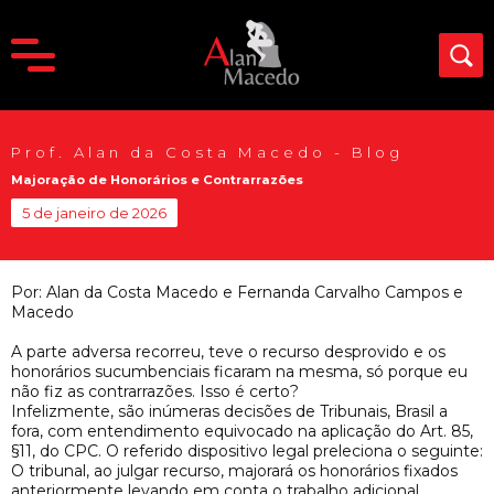
Prof. Alan da Costa Macedo - Blog
Majoração de Honorários e Contrarrazões
5 de janeiro de 2026
Por: Alan da Costa Macedo e Fernanda Carvalho Campos e
Macedo
A parte adversa recorreu, teve o recurso desprovido e os
honorários sucumbenciais ficaram na mesma, só porque eu
não fiz as contrarrazões. Isso é certo?
Infelizmente, são inúmeras decisões de Tribunais, Brasil a
fora, com entendimento equivocado na aplicação do Art. 85,
§11, do CPC. O referido dispositivo legal preleciona o seguinte:
O tribunal, ao julgar recurso, majorará os honorários fixados
anteriormente levando em conta o trabalho adicional