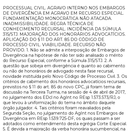
PROCESSUAL CIVIL. AGRAVO INTERNO NOS EMBARGOS
DE DIVERGÊNCIA EM AGRAVO EM RECURSO ESPECIAL.
FUNDAMENTAÇÃO MONOCRÁTICA NÃO ATACADA.
INADMISSIBILIDADE. REGRA TÉCNICA DE
CONHECIMENTO RECURSAL. INCIDÊNCIA DA SÚMULA
315/STJ. MAJORAÇÃO DOS HONORÁRIOS ADVOCATÍCIOS.
APLICAÇÃO DO § 11 DO ART. 85 DO CÓDIGO DE
PROCESSO CIVIL. VIABILIDADE. RECURSO NÃO
PROVIDO. 1. Não se admite a interposição de Embargos de
Divergência na hipótese de não ter sido analisado o mérito
do Recurso Especial, conforme a Súmula 315/STJ. 2. A
questão que sobeja em divergência é quanto ao cabimento
ou não de honorários de advogado nesta fase recursal,
novidade instituída pelo Novo Código de Processo Civil. 3. Os
critérios de cabimento dos honorários advocatícios recursais,
previstos no § 11 do art. 85 do novo CPC, já foram tema de
discussão na Terceira Turma, na sessão de 4 de abril de 2017,
no julgamento dos EDcl no AgInt no REsp 1.573.573/RJ, o
que levou à uniformização do tema no âmbito daquele
órgão julgador. 4. Tais critérios foram reavaliados pela
Segunda Seção, no julgamento do AgInt nos Embargos de
Divergência em REsp 1.539.725-DF, os quais passam a ser
adotados como entendimento desta egrégia Corte Especial.
5. É devida a majoração da verba honorária sucumbencial, na