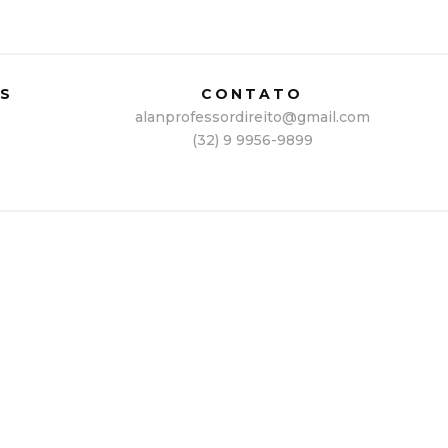
IS
CONTATO
alanprofessordireito@gmail.com
(32) 9 9956-9899