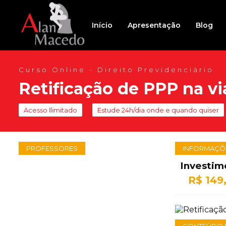
Início
Apresentação
Blog
Curso Online - Direito Previdenciário
Retificação de PPP na via
Acesso Ilimitado
Estude 24h/dia onde e quando quiser
PROFESSORES
INFORMAÇÕ
Investim
R$ 149