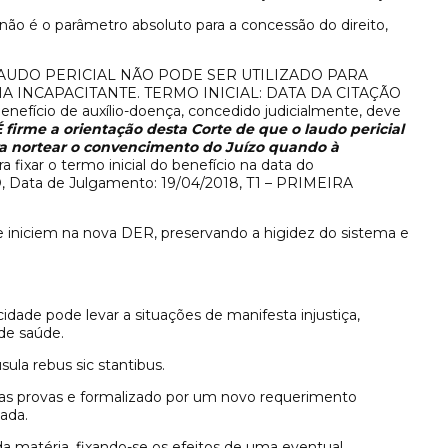
 não é o parâmetro absoluto para a concessão do direito,
LAUDO PERICIAL NÃO PODE SER UTILIZADO PARA
 INCAPACITANTE. TERMO INICIAL: DATA DA CITAÇÃO
 de auxílio-doença, concedido judicialmente, deve
É firme a orientação desta Corte de que o laudo pericial
para nortear o convencimento do Juízo quando à
a fixar o termo inicial do benefício na data do
, Data de Julgamento: 19/04/2018, T1 – PRIMEIRA
e iniciem na nova DER, preservando a higidez do sistema e
idade pode levar a situações de manifesta injustiça,
de saúde.
ula rebus sic stantibus.
as provas e formalizado por um novo requerimento
gada.
da matéria, fixando-se os efeitos de uma eventual