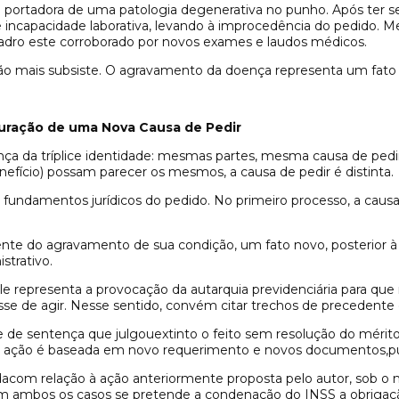
portadora de uma patologia degenerativa no punho. Após ter seu 
e incapacidade laborativa, levando à improcedência do pedido. 
uadro este corroborado por novos exames e laudos médicos.
 não mais subsiste. O agravamento da doença representa um fato
uração de uma Nova Causa de Pedir
sença da tríplice identidade: mesmas partes, mesma causa de ped
nefício) possam parecer os mesmos, a causa de pedir é distinta.
 fundamentos jurídicos do pedido. No primeiro processo, a causa
ente do agravamento de sua condição, um fato novo, posterior à 
strativo.
le representa a provocação da autarquia previdenciária para que
e de agir. Nesse sentido, convém citar trechos de precedente da
ce de sentença que julgouextinto o feito sem resolução do mérit
nte ação é baseada em novo requerimento e novos documentos,
lgadacom relação à ação anteriormente proposta pelo autor, sob 
em ambos os casos se pretende a condenação do INSS a obrigaçã