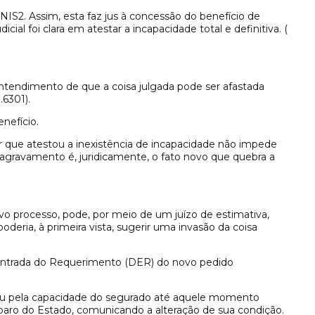
NIS2. Assim, esta faz jus à concessão do benefício de
al foi clara em atestar a incapacidade total e definitiva. (
entendimento de que a coisa julgada pode ser afastada
6301).
enefício.
or que atestou a inexistência de incapacidade não impede
agravamento é, juridicamente, o fato novo que quebra a
novo processo, pode, por meio de um juízo de estimativa,
deria, à primeira vista, sugerir uma invasão da coisa
de Entrada do Requerimento (DER) do novo pedido
luiu pela capacidade do segurado até aquele momento
aro do Estado, comunicando a alteração de sua condição.