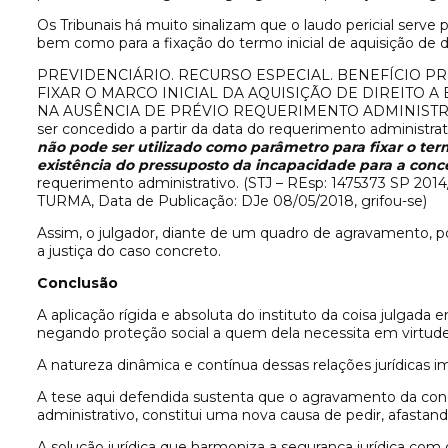
Os Tribunais há muito sinalizam que o laudo pericial serve
bem como para a fixação do termo inicial de aquisição de d
PREVIDENCIÁRIO. RECURSO ESPECIAL. BENEFÍCIO PR
FIXAR O MARCO INICIAL DA AQUISIÇÃO DE DIREITO 
NA AUSÊNCIA DE PRÉVIO REQUERIMENTO ADMINISTRATIVO
ser concedido a partir da data do requerimento administrati
não pode ser utilizado como parâmetro para fixar o ter
existência do pressuposto da incapacidade para a conc
requerimento administrativo. (STJ – REsp: 1475373 SP 2
TURMA, Data de Publicação: DJe 08/05/2018, grifou-se)
Assim, o julgador, diante de um quadro de agravamento, po
a justiça do caso concreto.
Conclusão
A aplicação rígida e absoluta do instituto da coisa julgada
negando proteção social a quem dela necessita em virtud
A natureza dinâmica e contínua dessas relações jurídicas i
A tese aqui defendida sustenta que o agravamento da co
administrativo, constitui uma nova causa de pedir, afastand
A solução jurídica que harmoniza a segurança jurídica com 