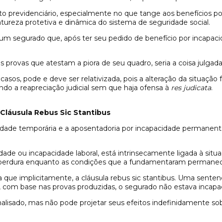
to previdenciário, especialmente no que tange aos benefícios p
tureza protetiva e dinâmica do sistema de seguridade social.
 um segurado que, após ter seu pedido de benefício por incapacid
rovas que atestam a piora de seu quadro, seria a coisa julgada u
casos, pode e deve ser relativizada, pois a alteração da situaçã
ndo a reapreciação judicial sem que haja ofensa à
res judicata
.
 Cláusula Rebus Sic Stantibus
acidade temporária e a aposentadoria por incapacidade permane
cidade ou incapacidade laboral, está intrinsecamente ligada à situ
isão perdura enquanto as condições que a fundamentaram permane
nda que implicitamente, a cláusula rebus sic stantibus. Uma sent
com base nas provas produzidas, o segurado não estava incapaci
analisado, mas não pode projetar seus efeitos indefinidamente so