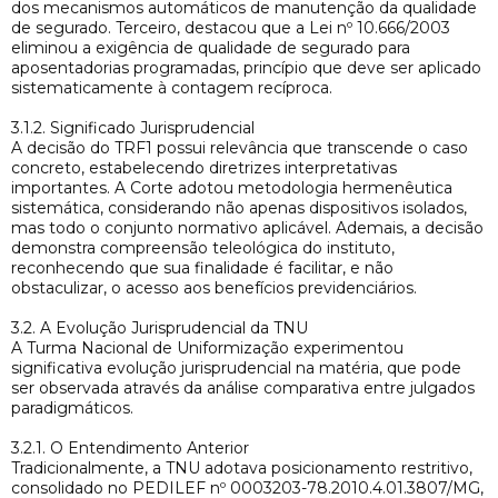
dos mecanismos automáticos de manutenção da qualidade
de segurado. Terceiro, destacou que a Lei nº 10.666/2003
eliminou a exigência de qualidade de segurado para
aposentadorias programadas, princípio que deve ser aplicado
sistematicamente à contagem recíproca.
3.1.2. Significado Jurisprudencial
A decisão do TRF1 possui relevância que transcende o caso
concreto, estabelecendo diretrizes interpretativas
importantes. A Corte adotou metodologia hermenêutica
sistemática, considerando não apenas dispositivos isolados,
mas todo o conjunto normativo aplicável. Ademais, a decisão
demonstra compreensão teleológica do instituto,
reconhecendo que sua finalidade é facilitar, e não
obstaculizar, o acesso aos benefícios previdenciários.
3.2. A Evolução Jurisprudencial da TNU
A Turma Nacional de Uniformização experimentou
significativa evolução jurisprudencial na matéria, que pode
ser observada através da análise comparativa entre julgados
paradigmáticos.
3.2.1. O Entendimento Anterior
Tradicionalmente, a TNU adotava posicionamento restritivo,
consolidado no PEDILEF nº 0003203-78.2010.4.01.3807/MG,