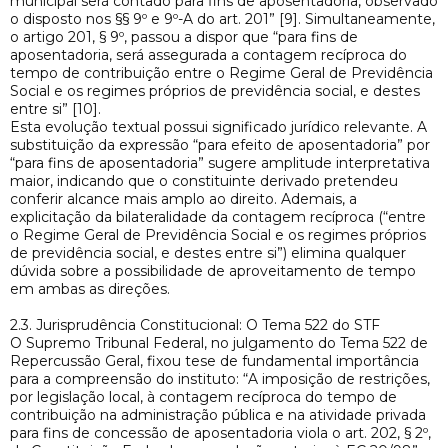
municipal será contado para fins de aposentadoria, observado
o disposto nos §§ 9º e 9º-A do art. 201” [9]. Simultaneamente,
o artigo 201, § 9º, passou a dispor que “para fins de
aposentadoria, será assegurada a contagem recíproca do
tempo de contribuição entre o Regime Geral de Previdência
Social e os regimes próprios de previdência social, e destes
entre si” [10].
Esta evolução textual possui significado jurídico relevante. A
substituição da expressão “para efeito de aposentadoria” por
“para fins de aposentadoria” sugere amplitude interpretativa
maior, indicando que o constituinte derivado pretendeu
conferir alcance mais amplo ao direito. Ademais, a
explicitação da bilateralidade da contagem recíproca (“entre
o Regime Geral de Previdência Social e os regimes próprios
de previdência social, e destes entre si”) elimina qualquer
dúvida sobre a possibilidade de aproveitamento de tempo
em ambas as direções.
2.3. Jurisprudência Constitucional: O Tema 522 do STF
O Supremo Tribunal Federal, no julgamento do Tema 522 de
Repercussão Geral, fixou tese de fundamental importância
para a compreensão do instituto: “A imposição de restrições,
por legislação local, à contagem recíproca do tempo de
contribuição na administração pública e na atividade privada
para fins de concessão de aposentadoria viola o art. 202, § 2º,