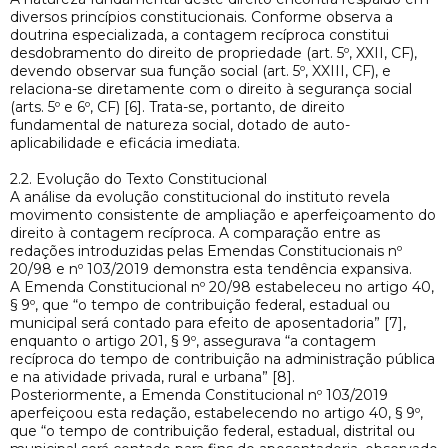
diversos princípios constitucionais. Conforme observa a
doutrina especializada, a contagem recíproca constitui
desdobramento do direito de propriedade (art. 5º, XXII, CF),
devendo observar sua função social (art. 5º, XXIII, CF), e
relaciona-se diretamente com o direito à segurança social
(arts. 5º e 6º, CF) [6]. Trata-se, portanto, de direito
fundamental de natureza social, dotado de auto-
aplicabilidade e eficácia imediata.
2.2. Evolução do Texto Constitucional
A análise da evolução constitucional do instituto revela
movimento consistente de ampliação e aperfeiçoamento do
direito à contagem recíproca. A comparação entre as
redações introduzidas pelas Emendas Constitucionais nº
20/98 e nº 103/2019 demonstra esta tendência expansiva.
A Emenda Constitucional nº 20/98 estabeleceu no artigo 40,
§ 9º, que “o tempo de contribuição federal, estadual ou
municipal será contado para efeito de aposentadoria” [7],
enquanto o artigo 201, § 9º, assegurava “a contagem
recíproca do tempo de contribuição na administração pública
e na atividade privada, rural e urbana” [8].
Posteriormente, a Emenda Constitucional nº 103/2019
aperfeiçoou esta redação, estabelecendo no artigo 40, § 9º,
que “o tempo de contribuição federal, estadual, distrital ou