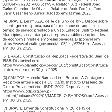
5000617-76.2021.4.03.6317/SP. Relator: Juiz Federal João
Carlos Cabrelon de Oliveira. Relator do Acórdão: Juiz Federal
Ivanir Cesar Ireno Junior. Julgado em: 13 mar. 2025.
[4] BRASIL. Lei nº 6.226, de 14 de julho de 1975. Dispõe sobre
a contagem recíproca, para efeito de aposentadoria, do
tempo de serviço prestado à União, Estados, Distrito Federal,
Municípios, suas autarquias, empresas públicas, sociedades
de economia mista e empresas privadas. Disponível em:
https://www.planalto.gov.br/ccivil_03/leis/l6226.htm. Acesso
em: 30 jun. 2025.
[5] BRASIL. Constituição da República Federativa do Brasil de
1988. Disponível em:
https://www.planalto.gov.br/ccivil_03/constituicao/constituica
o.htm. Acesso em: 30 jun. 2025.
[6] CAMPOS, Marcelo Barroso Lima Brito de. A Contagem
Recíproca antes e após a EC 103/19. Instituto Brasileiro de
Direito Previdenciário – IBDP, 2022. Disponível em:
https://www.ibdp.org.br/wp-
content/uploads/2022/06/MARCELO-BARROSO.pdf. Acesso
em: 30 jun. 2025.
[7] BRASIL. Emenda Constitucional nº 20, de 15 de