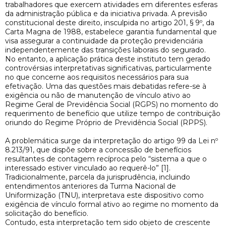
trabalhadores que exercem atividades em diferentes esferas
da administração pública e da iniciativa privada. A previsão
constitucional deste direito, insculpida no artigo 201, § 9º, da
Carta Magna de 1988, estabelece garantia fundamental que
visa assegurar a continuidade da proteção previdenciária
independentemente das transições laborais do segurado.
No entanto, a aplicação prática deste instituto tem gerado
controvérsias interpretativas significativas, particularmente
no que concerne aos requisitos necessários para sua
efetivação. Uma das questões mais debatidas refere-se à
exigência ou não de manutenção de vínculo ativo ao
Regime Geral de Previdência Social (RGPS) no momento do
requerimento de benefício que utilize tempo de contribuição
oriundo do Regime Próprio de Previdência Social (RPPS).
A problemática surge da interpretação do artigo 99 da Lei nº
8.213/91, que dispõe sobre a concessão de benefícios
resultantes de contagem recíproca pelo “sistema a que o
interessado estiver vinculado ao requerê-lo” [1].
Tradicionalmente, parcela da jurisprudência, incluindo
entendimentos anteriores da Turma Nacional de
Uniformização (TNU), interpretava este dispositivo como
exigência de vínculo formal ativo ao regime no momento da
solicitação do benefício.
Contudo, esta interpretação tem sido objeto de crescente