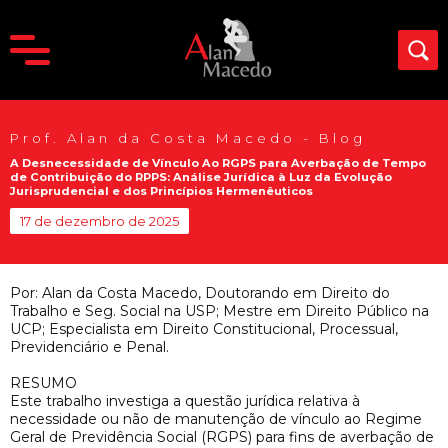
Prof. Alan da Costa Macedo - Blog
A Desnecessidade de Vínculo Ao RGPS para Averbação de Tempo
de Contribuição do RPPS: Análise Jurídica à Luz da Evolução
Jurisprudencial e dos Princípios Hermenêuticos
17 de dezembro de 2025
Por: Alan da Costa Macedo, Doutorando em Direito do
Trabalho e Seg. Social na USP; Mestre em Direito Público na
UCP; Especialista em Direito Constitucional, Processual,
Previdenciário e Penal.
RESUMO
Este trabalho investiga a questão jurídica relativa à
necessidade ou não de manutenção de vínculo ao Regime
Geral de Previdência Social (RGPS) para fins de averbação de