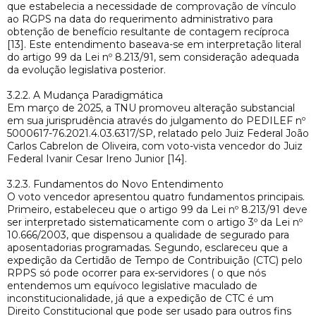
que estabelecia a necessidade de comprovação de vínculo
ao RGPS na data do requerimento administrativo para
obtenção de benefício resultante de contagem recíproca
[13]. Este entendimento baseava-se em interpretação literal
do artigo 99 da Lei nº 8.213/91, sem consideração adequada
da evolução legislativa posterior.
3.2.2. A Mudança Paradigmática
Em março de 2025, a TNU promoveu alteração substancial
em sua jurisprudência através do julgamento do PEDILEF nº
5000617-76.2021.4.03.6317/SP, relatado pelo Juiz Federal João
Carlos Cabrelon de Oliveira, com voto-vista vencedor do Juiz
Federal Ivanir Cesar Ireno Junior [14].
3.2.3. Fundamentos do Novo Entendimento
O voto vencedor apresentou quatro fundamentos principais.
Primeiro, estabeleceu que o artigo 99 da Lei nº 8.213/91 deve
ser interpretado sistematicamente com o artigo 3º da Lei nº
10.666/2003, que dispensou a qualidade de segurado para
aposentadorias programadas. Segundo, esclareceu que a
expedição da Certidão de Tempo de Contribuição (CTC) pelo
RPPS só pode ocorrer para ex-servidores ( o que nós
entendemos um equívoco legislative maculado de
inconstitucionalidade, já que a expedição de CTC é um
Direito Constitucional que pode ser usado para outros fins