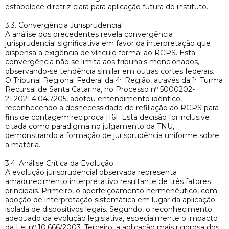
estabelece diretriz clara para aplicação futura do instituto.
3.3. Convergência Jurisprudencial
A análise dos precedentes revela convergência
jurisprudencial significativa em favor da interpretação que
dispensa a exigência de vínculo formal ao RGPS. Esta
convergência não se limita aos tribunais mencionados,
observando-se tendência similar em outras cortes federais.
O Tribunal Regional Federal da 4ª Região, através da 1ª Turma
Recursal de Santa Catarina, no Processo nº 5000202-
21.2021.4.04.7205, adotou entendimento idêntico,
reconhecendo a desnecessidade de refiliação ao RGPS para
fins de contagem recíproca [16]. Esta decisão foi inclusive
citada como paradigma no julgamento da TNU,
demonstrando a formação de jurisprudência uniforme sobre
a matéria.
3.4. Análise Crítica da Evolução
A evolução jurisprudencial observada representa
amadurecimento interpretativo resultante de três fatores
principais. Primeiro, o aperfeiçoamento hermenêutico, com
adoção de interpretação sistemática em lugar da aplicação
isolada de dispositivos legais. Segundo, o reconhecimento
adequado da evolução legislativa, especialmente o impacto
da Lei nº 10.666/2003. Terceiro, a aplicação mais rigorosa dos