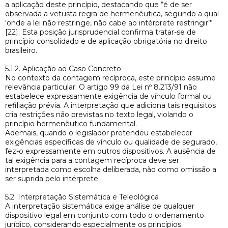
a aplicação deste princípio, destacando que “é de ser
observada a vetusta regra de hermenêutica, segundo a qual
‘onde a lei não restringe, não cabe ao intérprete restringir’”
[22]. Esta posição jurisprudencial confirma tratar-se de
princípio consolidado e de aplicação obrigatória no direito
brasileiro.
5.1.2. Aplicação ao Caso Concreto
No contexto da contagem recíproca, este princípio assume
relevância particular. O artigo 99 da Lei nº 8.213/91 não
estabelece expressamente exigência de vínculo formal ou
refiliação prévia. A interpretação que adiciona tais requisitos
cria restrições não previstas no texto legal, violando o
princípio hermenêutico fundamental.
Ademais, quando o legislador pretendeu estabelecer
exigências específicas de vínculo ou qualidade de segurado,
fez-o expressamente em outros dispositivos. A ausência de
tal exigência para a contagem recíproca deve ser
interpretada como escolha deliberada, não como omissão a
ser suprida pelo intérprete.
5.2. Interpretação Sistemática e Teleológica
A interpretação sistemática exige análise de qualquer
dispositivo legal em conjunto com todo o ordenamento
jurídico, considerando especialmente os princípios