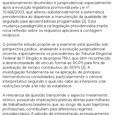
questionamento doutrinário e jurisprudencial, especialmente
após a evolução legislativa promovida pela Lei nº
10.666/2003, que alterou substancialmente a sistemática
previdenciária ao dispensar a manutenção da qualidade de
segurado para aposentadorias programadas [2]. Esta
mudança paradigmática na legislação previdenciária impõe
nova reflexão sobre os requisitos aplicáveis à contagem
recíproca.
O presente estudo propõe-se a examinar esta questão sob
perspectiva jurídica , analisando a evolução jurisprudencial
recente, especialmente os precedentes do Tribunal Regional
Federal da 1ª Região e da própria TNU, que têm reconhecido
a desnecessidade de vínculo formal ao RGPS para fins de
averbação de tempo contributivo do RPPS [3]. A
investigação fundamenta-se na aplicação de princípios
hermenêuticos consolidados, particularmente o cânone
interpretativo segundo o qual não cabe ao intérprete criar
restrições onde a lei não as estabelece.
A relevância da questão transcende o aspecto meramente
teórico, possuindo implicações práticas diretas para milhares
de trabalhadores brasileiros que, ao longo de suas trajetórias
profissionais, contribuíram para diferentes regimes
previdenciários. A adoção de interpretação excessivamente