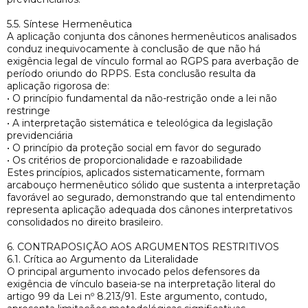
5.5. Síntese Hermenêutica
A aplicação conjunta dos cânones hermenêuticos analisados
conduz inequivocamente à conclusão de que não há
exigência legal de vínculo formal ao RGPS para averbação de
período oriundo do RPPS. Esta conclusão resulta da
aplicação rigorosa de:
• O princípio fundamental da não-restrição onde a lei não
restringe
• A interpretação sistemática e teleológica da legislação
previdenciária
• O princípio da proteção social em favor do segurado
• Os critérios de proporcionalidade e razoabilidade
Estes princípios, aplicados sistematicamente, formam
arcabouço hermenêutico sólido que sustenta a interpretação
favorável ao segurado, demonstrando que tal entendimento
representa aplicação adequada dos cânones interpretativos
consolidados no direito brasileiro.
6. CONTRAPOSIÇÃO AOS ARGUMENTOS RESTRITIVOS
6.1. Crítica ao Argumento da Literalidade
O principal argumento invocado pelos defensores da
exigência de vínculo baseia-se na interpretação literal do
artigo 99 da Lei nº 8.213/91. Este argumento, contudo,