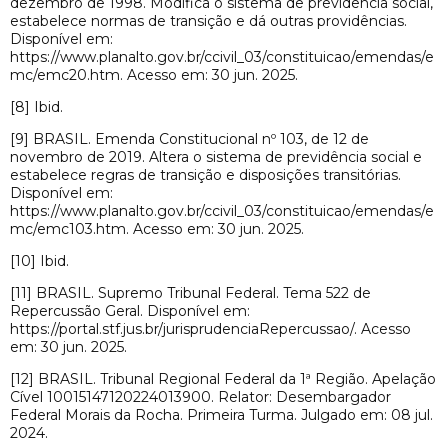
dezembro de 1998. Modifica o sistema de previdência social,
estabelece normas de transição e dá outras providências.
Disponível em:
https://www.planalto.gov.br/ccivil_03/constituicao/emendas/e
mc/emc20.htm. Acesso em: 30 jun. 2025.
[8] Ibid.
[9] BRASIL. Emenda Constitucional nº 103, de 12 de
novembro de 2019. Altera o sistema de previdência social e
estabelece regras de transição e disposições transitórias.
Disponível em:
https://www.planalto.gov.br/ccivil_03/constituicao/emendas/e
mc/emc103.htm. Acesso em: 30 jun. 2025.
[10] Ibid.
[11] BRASIL. Supremo Tribunal Federal. Tema 522 de
Repercussão Geral. Disponível em:
https://portal.stf.jus.br/jurisprudenciaRepercussao/. Acesso
em: 30 jun. 2025.
[12] BRASIL. Tribunal Regional Federal da 1ª Região. Apelação
Cível 10015147120224013900. Relator: Desembargador
Federal Morais da Rocha. Primeira Turma. Julgado em: 08 jul.
2024.