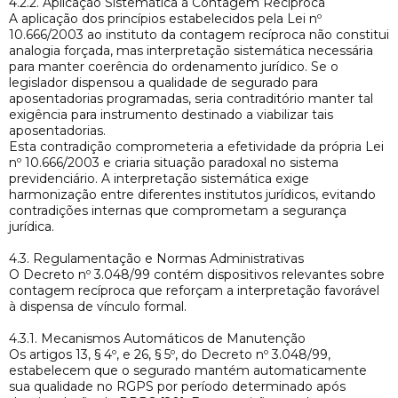
4.2.2. Aplicação Sistemática à Contagem Recíproca
A aplicação dos princípios estabelecidos pela Lei nº
10.666/2003 ao instituto da contagem recíproca não constitui
analogia forçada, mas interpretação sistemática necessária
para manter coerência do ordenamento jurídico. Se o
legislador dispensou a qualidade de segurado para
aposentadorias programadas, seria contraditório manter tal
exigência para instrumento destinado a viabilizar tais
aposentadorias.
Esta contradição comprometeria a efetividade da própria Lei
nº 10.666/2003 e criaria situação paradoxal no sistema
previdenciário. A interpretação sistemática exige
harmonização entre diferentes institutos jurídicos, evitando
contradições internas que comprometam a segurança
jurídica.
4.3. Regulamentação e Normas Administrativas
O Decreto nº 3.048/99 contém dispositivos relevantes sobre
contagem recíproca que reforçam a interpretação favorável
à dispensa de vínculo formal.
4.3.1. Mecanismos Automáticos de Manutenção
Os artigos 13, § 4º, e 26, § 5º, do Decreto nº 3.048/99,
estabelecem que o segurado mantém automaticamente
sua qualidade no RGPS por período determinado após