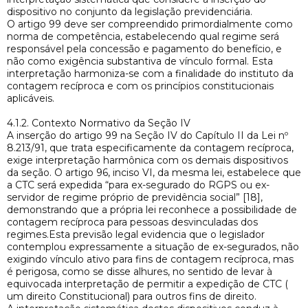
dispositivo no conjunto da legislação previdenciária.
O artigo 99 deve ser compreendido primordialmente como
norma de competência, estabelecendo qual regime será
responsável pela concessão e pagamento do benefício, e
não como exigência substantiva de vínculo formal. Esta
interpretação harmoniza-se com a finalidade do instituto da
contagem recíproca e com os princípios constitucionais
aplicáveis.
4.1.2. Contexto Normativo da Seção IV
A inserção do artigo 99 na Seção IV do Capítulo II da Lei nº
8.213/91, que trata especificamente da contagem recíproca,
exige interpretação harmônica com os demais dispositivos
da seção. O artigo 96, inciso VI, da mesma lei, estabelece que
a CTC será expedida “para ex-segurado do RGPS ou ex-
servidor de regime próprio de previdência social” [18],
demonstrando que a própria lei reconhece a possibilidade de
contagem recíproca para pessoas desvinculadas dos
regimes.Esta previsão legal evidencia que o legislador
contemplou expressamente a situação de ex-segurados, não
exigindo vínculo ativo para fins de contagem recíproca, mas
é perigosa, como se disse alhures, no sentido de levar à
equivocada interpretação de permitir a expedição de CTC (
um direito Constitucional) para outros fins de direito.