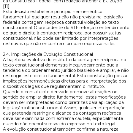
da Constituição Federal, com redação anterior à EC 20/98”
[11].
Esta decisão estabelece princípio hermenêutico
fundamental: qualquer restrição não prevista na legislação
federal à contagem recíproca constitui violação ao texto
constitucional. O precedente do STF reforça o entendimento
de que o direito à contagem recíproca, por possuir status
constitucional, não pode ser limitado por interpretações
restritivas que não encontrem amparo expresso na lei.
2.4. Implicações da Evolução Constitucional
A trajetória evolutiva do instituto da contagem recíproca no
texto constitucional demonstra inequivocamente que a
tendência do ordenamento jurídico brasileiro é ampliar, e não
restringir, este direito fundamental. Esta constatação possui
implicações hermenêuticas diretas para a interpretação dos
dispositivos legais que regulamentam o instituto.
Quando o constituinte derivado promove alterações no
sentido de ampliar direito fundamental, estas modificações
devem ser interpretadas como diretrizes para aplicação da
legislação infraconstitucional. Assim, qualquer interpretação
que pretenda restringir o alcance da contagem recíproca
deve ser examinada com extrema cautela, especialmente
quando não encontra respaldo expresso no texto legal.
A evolução constitucional também confirma a natureza