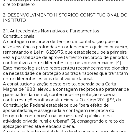
direito brasileiro.
2. DESENVOLVIMENTO HISTÓRICO-CONSTITUCIONAL DO
INSTITUTO
2.1. Antecedentes Normativos e Fundamentos
Constitucionais
A contagem recíproca de tempo de contribuição possui
raízes históricas profundas no ordenamento jurídico brasileiro,
remontando à Lei nº 6.226/75, que estabeleceu pela primeira
vez a possibilidade de aproveitamento recíproco de períodos
contributivos entre diferentes regimes previdenciários [4].
Este marco legislativo representou reconhecimento pioneiro
da necessidade de proteção aos trabalhadores que transitam
entre diferentes esferas de atividade laboral.
A constitucionalização deste direito, operada pela Carta
Magna de 1988, elevou a contagem recíproca ao patamar de
garantia fundamental, conferindo-lhe proteção especial
contra restrições infraconstitucionais. O artigo 201, § 9º, da
Constituição Federal estabelece que “para efeito de
aposentadoria, é assegurada a contagem recíproca do
tempo de contribuição na administração pública e na
atividade privada, rural e urbana” [5], consagrando direito de
aplicação imediata e eficácia plena.
A natureza fundamental deste direito encontra respaldo em