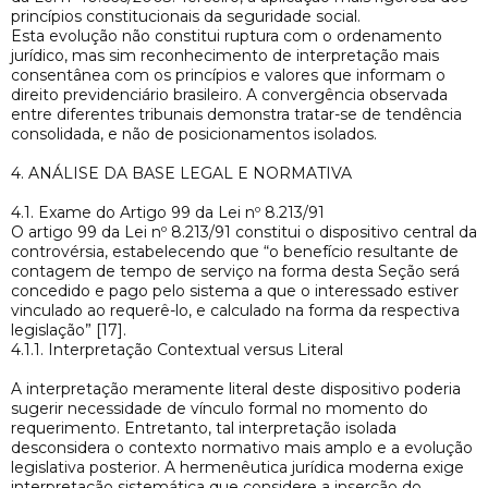
princípios constitucionais da seguridade social.
Esta evolução não constitui ruptura com o ordenamento
jurídico, mas sim reconhecimento de interpretação mais
consentânea com os princípios e valores que informam o
direito previdenciário brasileiro. A convergência observada
entre diferentes tribunais demonstra tratar-se de tendência
consolidada, e não de posicionamentos isolados.
4. ANÁLISE DA BASE LEGAL E NORMATIVA
4.1. Exame do Artigo 99 da Lei nº 8.213/91
O artigo 99 da Lei nº 8.213/91 constitui o dispositivo central da
controvérsia, estabelecendo que “o benefício resultante de
contagem de tempo de serviço na forma desta Seção será
concedido e pago pelo sistema a que o interessado estiver
vinculado ao requerê-lo, e calculado na forma da respectiva
legislação” [17].
4.1.1. Interpretação Contextual versus Literal
A interpretação meramente literal deste dispositivo poderia
sugerir necessidade de vínculo formal no momento do
requerimento. Entretanto, tal interpretação isolada
desconsidera o contexto normativo mais amplo e a evolução
legislativa posterior. A hermenêutica jurídica moderna exige
interpretação sistemática que considere a inserção do