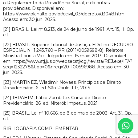
o Regulamento da Previdência Social, e dá outras
providências. Disponível em:
https://www.planalto.gov.br/ccivil_03/decreto/d3048.htm.
Acesso em: 30 jun. 2025.
[21] BRASIL. Lei nº 8.213, de 24 de julho de 1991. Art. 15, II. Op.
cit.
[22] BRASIL. Superior Tribunal de Justiça. EDcl no RECURSO
ESPECIAL Nº 1.243.760 – PR (2011/0059698-8). Relatora:
Ministra Laurita Vaz. Julgado em: 15 maio 2013. Disponível
em: https://www.stj.jus.br/websecstj/cgi/revista/REJ.exe/ITA?
seq=1232278&tipo=0&nreg=201100596988. Acesso em: 30
jun. 2025.
[23] MARTINEZ, Wladimir Novaes. Princípios de Direito
Previdenciário. 6. ed. São Paulo: LTr, 2015.
[24] IBRAHIM, Fábio Zambitte. Curso de Direito
Previdenciário. 26. ed. Niterói: Impetus, 2021.
[25] BRASIL. Lei nº 10.666, de 8 de maio de 2003. Art. 3º. Op.
cit.
BIBLIOGRAFIA COMPLEMENTAR