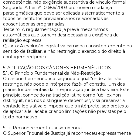
competência, não exigência substantiva de vínculo formal.
Segundo: A Lei nº 10.666/2003 promoveu mudança
paradigmática que deve ser aplicada sistematicamente a
todos os institutos previdenciários relacionados às
aposentadorias programadas.
Terceiro: A regulamentação já prevê mecanismos
automáticos que tornam desnecessária a exigência de
refiliação expressa.
Quarto: A evolução legislativa caminha consistentemente no
sentido de facilitar, e não restringir, o exercício do direito à
contagem recíproca.
5. APLICAÇÃO DOS CÂNONES HERMENÊUTICOS
5.1. O Princípio Fundamental da Não-Restrição
O cânone hermenêutico segundo o qual “onde a lei não
restringe, não pode o intérprete fazê-lo” constitui um dos
pilares fundamentais da interpretação jurídica brasileira. Este
princípio, conhecido na tradição latina como “ubi lex non
distinguit, nec nos distinguere debemus”, visa preservar a
vontade legislativa e impedir que o intérprete, sob pretexto
de aplicar a lei, acabe criando limitações não previstas pelo
texto normativo.
5.1.1. Reconhecimento Jurisprudencial
O Superior Tribunal de Justiça já reconheceu expressamente