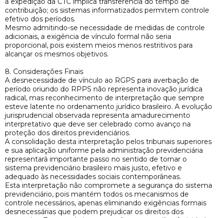
a expedição da CTC implica transferência do tempo de
contribuição; os sistemas informatizados permitem controle
efetivo dos períodos.
Mesmo admitindo-se necessidade de medidas de controle
adicionais, a exigência de vínculo formal não seria
proporcional, pois existem meios menos restritivos para
alcançar os mesmos objetivos.
8. Considerações Finais
A desnecessidade de vínculo ao RGPS para averbação de
período oriundo do RPPS não representa inovação jurídica
radical, mas reconhecimento de interpretação que sempre
esteve latente no ordenamento jurídico brasileiro. A evolução
jurisprudencial observada representa amadurecimento
interpretativo que deve ser celebrado como avanço na
proteção dos direitos previdenciários.
A consolidação desta interpretação pelos tribunais superiores
e sua aplicação uniforme pela administração previdenciária
representará importante passo no sentido de tornar o
sistema previdenciário brasileiro mais justo, efetivo e
adequado às necessidades sociais contemporâneas.
Esta interpretação não compromete a segurança do sistema
previdenciário, pois mantém todos os mecanismos de
controle necessários, apenas eliminando exigências formais
desnecessárias que podem prejudicar os direitos dos