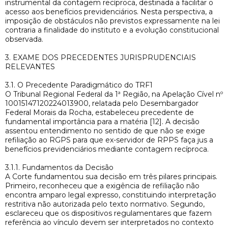
instrumental da contagem recíproca, destinada a facilitar o
acesso aos benefícios previdenciários. Nesta perspectiva, a
imposição de obstáculos não previstos expressamente na lei
contraria a finalidade do instituto e a evolução constitucional
observada.
3. EXAME DOS PRECEDENTES JURISPRUDENCIAIS
RELEVANTES
3.1. O Precedente Paradigmático do TRF1
O Tribunal Regional Federal da 1ª Região, na Apelação Cível nº
10015147120224013900, relatada pelo Desembargador
Federal Morais da Rocha, estabeleceu precedente de
fundamental importância para a matéria [12]. A decisão
assentou entendimento no sentido de que não se exige
refiliação ao RGPS para que ex-servidor de RPPS faça jus a
benefícios previdenciários mediante contagem recíproca.
3.1.1. Fundamentos da Decisão
A Corte fundamentou sua decisão em três pilares principais.
Primeiro, reconheceu que a exigência de refiliação não
encontra amparo legal expresso, constituindo interpretação
restritiva não autorizada pelo texto normativo. Segundo,
esclareceu que os dispositivos regulamentares que fazem
referência ao vínculo devem ser interpretados no contexto