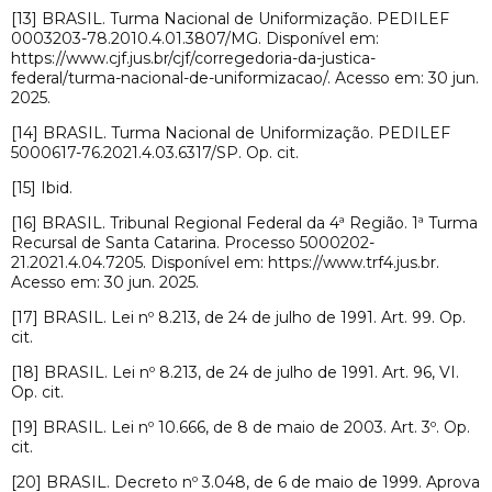
[13] BRASIL. Turma Nacional de Uniformização. PEDILEF
0003203-78.2010.4.01.3807/MG. Disponível em:
https://www.cjf.jus.br/cjf/corregedoria-da-justica-
federal/turma-nacional-de-uniformizacao/. Acesso em: 30 jun.
2025.
[14] BRASIL. Turma Nacional de Uniformização. PEDILEF
5000617-76.2021.4.03.6317/SP. Op. cit.
[15] Ibid.
[16] BRASIL. Tribunal Regional Federal da 4ª Região. 1ª Turma
Recursal de Santa Catarina. Processo 5000202-
21.2021.4.04.7205. Disponível em: https://www.trf4.jus.br.
Acesso em: 30 jun. 2025.
[17] BRASIL. Lei nº 8.213, de 24 de julho de 1991. Art. 99. Op.
cit.
[18] BRASIL. Lei nº 8.213, de 24 de julho de 1991. Art. 96, VI.
Op. cit.
[19] BRASIL. Lei nº 10.666, de 8 de maio de 2003. Art. 3º. Op.
cit.
[20] BRASIL. Decreto nº 3.048, de 6 de maio de 1999. Aprova