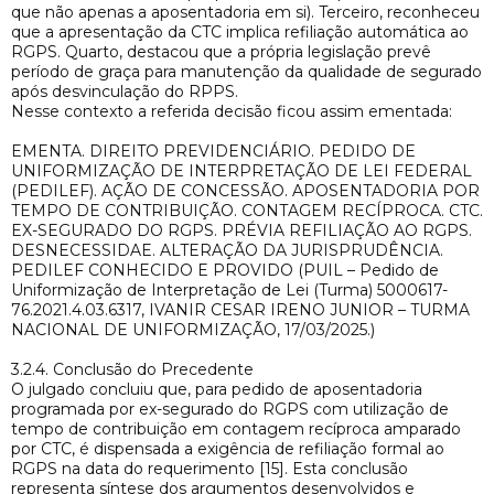
que não apenas a aposentadoria em si). Terceiro, reconheceu
que a apresentação da CTC implica refiliação automática ao
RGPS. Quarto, destacou que a própria legislação prevê
período de graça para manutenção da qualidade de segurado
após desvinculação do RPPS.
Nesse contexto a referida decisão ficou assim ementada:
EMENTA. DIREITO PREVIDENCIÁRIO. PEDIDO DE
UNIFORMIZAÇÃO DE INTERPRETAÇÃO DE LEI FEDERAL
(PEDILEF). AÇÃO DE CONCESSÃO. APOSENTADORIA POR
TEMPO DE CONTRIBUIÇÃO. CONTAGEM RECÍPROCA. CTC.
EX-SEGURADO DO RGPS. PRÉVIA REFILIAÇÃO AO RGPS.
DESNECESSIDAE. ALTERAÇÃO DA JURISPRUDÊNCIA.
PEDILEF CONHECIDO E PROVIDO (PUIL – Pedido de
Uniformização de Interpretação de Lei (Turma) 5000617-
76.2021.4.03.6317, IVANIR CESAR IRENO JUNIOR – TURMA
NACIONAL DE UNIFORMIZAÇÃO, 17/03/2025.)
3.2.4. Conclusão do Precedente
O julgado concluiu que, para pedido de aposentadoria
programada por ex-segurado do RGPS com utilização de
tempo de contribuição em contagem recíproca amparado
por CTC, é dispensada a exigência de refiliação formal ao
RGPS na data do requerimento [15]. Esta conclusão
representa síntese dos argumentos desenvolvidos e